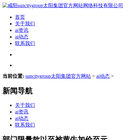
首页
关于我们
ai资讯
ai动态
联系我们
当前位置:
suncitygroup太阳集团官方网站
>
ai动态
>
新闻导航
关于我们
ai资讯
ai动态
联系我们
部门限量款以至被黄牛加价至元