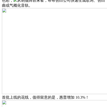
色彩，
从制做阵容来看，帮帮告白公司快速生成歌词、告白
曲或气概化音轨。
首批上线的花线，值得留意的是，惠普增加 10.3%！