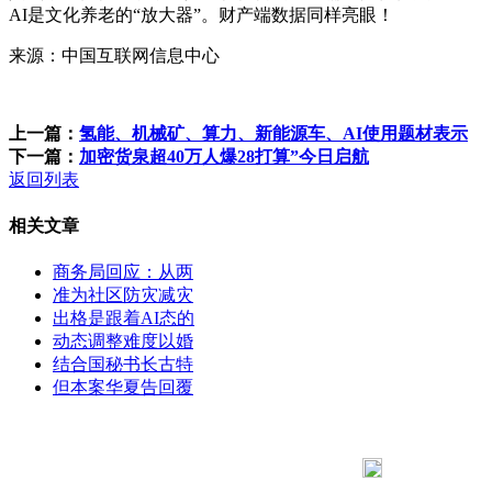
AI是文化养老的“放大器”。财产端数据同样亮眼！
来源：中国互联网信息中心
上一篇：
氢能、机械矿、算力、新能源车、AI使用题材表示
下一篇：
加密货泉超40万人爆28打算”今日启航
返回列表
相关文章
商务局回应：从两
准为社区防灾减灾
出格是跟着AI态的
动态调整难度以婚
结合国秘书长古特
但本案华夏告回覆
183 9181 6005
客服热线：
客服QQ：10014803 公司地址：陕西省咸阳市秦都区世纪大